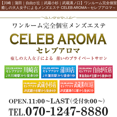
【川崎｜蒲田｜自由が丘｜武蔵小杉｜武蔵溝ノ口】ワンルーム完全個室
癒しの大人女子によるメンズエステ CELEB AROMA～セレブアロマ～