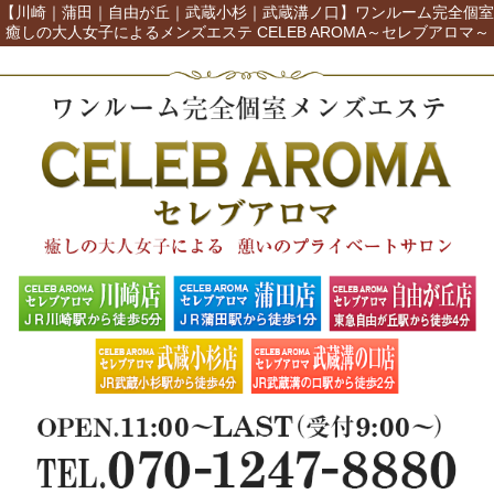
【川崎｜蒲田｜自由が丘｜武蔵小杉｜武蔵溝ノ口】ワンルーム完全個室
癒しの大人女子によるメンズエステ CELEB AROMA～セレブアロマ～