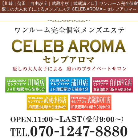
【川崎｜蒲田｜自由が丘｜武蔵小杉｜武蔵溝ノ口】ワンルーム完全個室
癒しの大人女子によるメンズエステ CELEB AROMA～セレブアロマ～