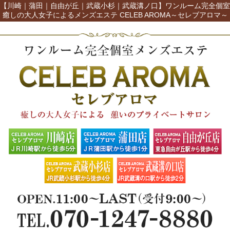
【川崎｜蒲田｜自由が丘｜武蔵小杉｜武蔵溝ノ口】ワンルーム完全個室
癒しの大人女子によるメンズエステ CELEB AROMA～セレブアロマ～